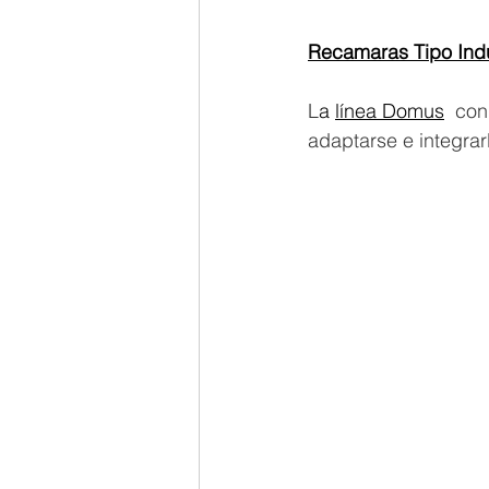
Recamaras Tipo Indu
L
a 
línea Domus
 con
adaptarse e integrarl