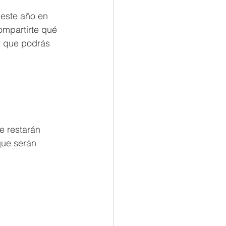
 este año en 
ompartirte qué 
y que podrás 
e restarán 
que serán 