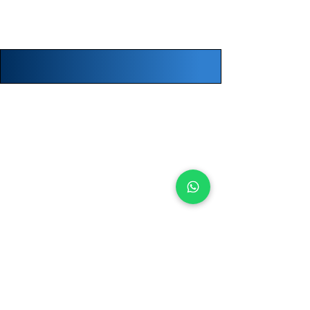
Muebles a medida
Diseño de interiores
Información
Nosotros
POXSA
Proveedor de Oficinas Xinantecatl S.A de C.V
Texcoco No. 112
Col. Sor Juana Inés de la Cruz
Toluca, Estado de México. C.P. 50040
Aviso de privacidad
Galería
Reparación de Mobiliario
Contacto