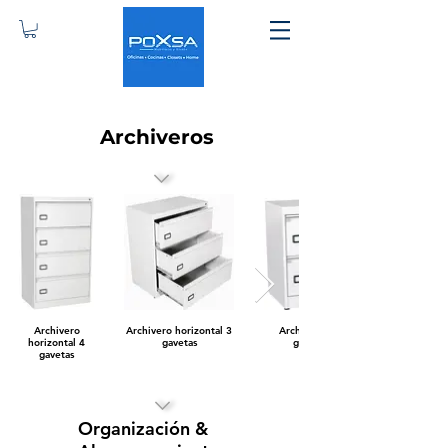
Archiveros
<
Archivero
Archivero horizontal 3
Archivero horizontal 2
horizontal 4
gavetas
gavetas metálico
gavetas
<
Organización &